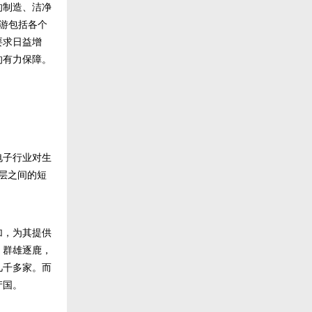
的制造、洁净
下游包括各个
要求日益增
的有力保障。
电子行业对生
层之间的短
加，为其提供
，群雄逐鹿，
几千多家。而
产国。