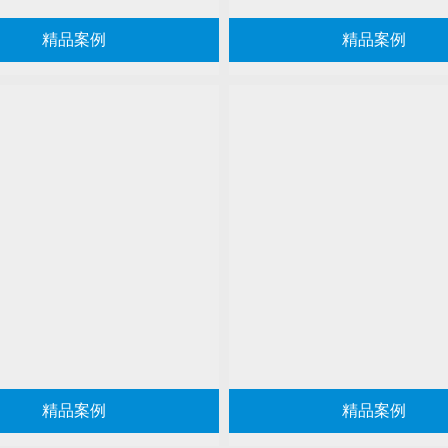
精品案例
精品案例
精品案例
精品案例