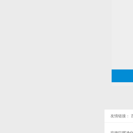
友情链接：
安徽巨耀净