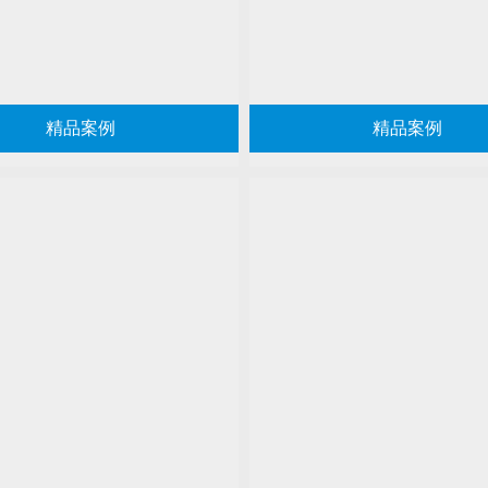
精品案例
精品案例